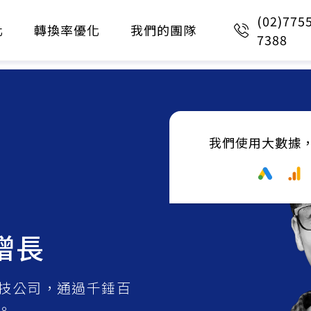
(02)775
化
轉換率優化
我們的團隊
7388
我們使用大數據
增長
技公司，通過千錘百
。